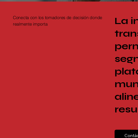
Conecta con los tomadores de decisión donde
La i
realmente importa
tran
perm
seg
plat
mund
alin
resu
Contá