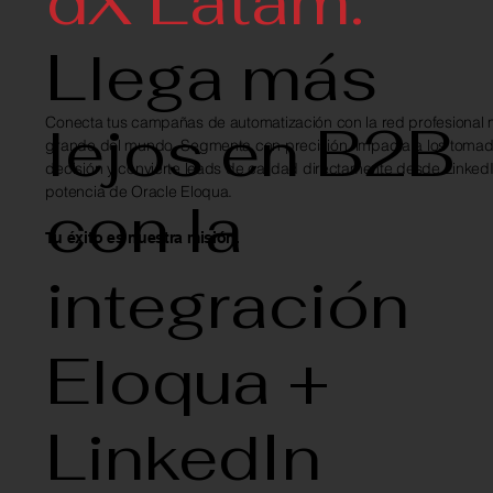
dX Latam:
Llega más
lejos en B2B
Conecta tus campañas de automatización con la red profesional
grande del mundo. Segmenta con precisión, impacta a los toma
decisión y convierte leads de calidad directamente desde LinkedI
potencia de Oracle Eloqua.
con la
Tu éxito es nuestra misión.
integración
Eloqua +
LinkedIn