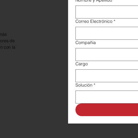
Nombre y Apellido
*
Correo Electrónico
*
 más
dores de
Compañia
n con la
Cargo
Solución
*