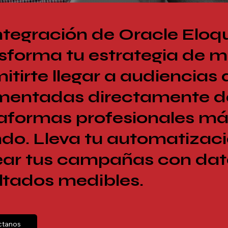
ntegración de Oracle Eloq
sforma tu estrategia de m
itirte llegar a audiencias
mentadas directamente de
aformas profesionales má
o. Lleva tu automatización
ear tus campañas con dato
ltados medibles.
ctanos