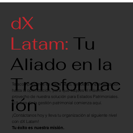
dX
Latam:
Tu
Aliado en la
Transformac
Te acompañamos en cada paso, desde la implementación
hasta la optimización, para que saques el máximo
ión
provecho de nuestra solución para Estados Patrimoniales.
El futuro de la gestión patrimonial comienza aquí.
¡Contáctanos hoy y lleva tu organización al siguiente nivel
con dX Latam!
Tu éxito es nuestra misión.