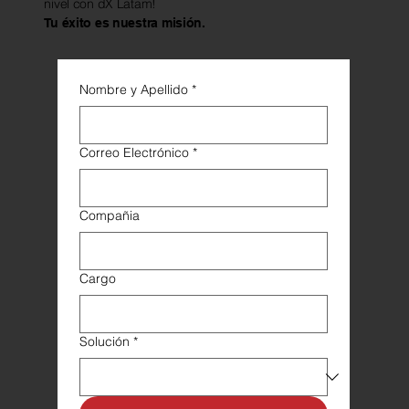
nivel con dX Latam!
Tu éxito es nuestra misión.
Nombre y Apellido
*
Correo Electrónico
*
Compañia
Cargo
Solución
*